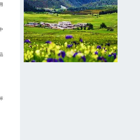
用
中
品
标